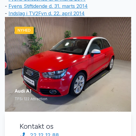
-
Fyens Stiftidende d. 31. marts 2014
-
Indslag i TV2Fyn d. 22. april 2014
NYHED
Audi A1
TFSi 122 Attraction
Kontakt os
22 12 12 88