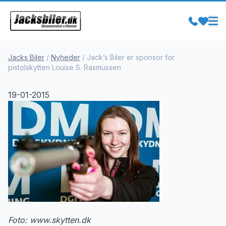
Jacks Biler
/
Nyheder
/
Jack’s Biler er sponsor for
pistolskytten Louise S. Rasmussen
19-01-2015
Foto: www.skytten.dk