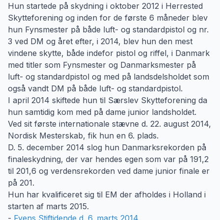
Hun startede på skydning i oktober 2012 i Herrested
Skytteforening og inden for de første 6 måneder blev
hun Fynsmester på både luft- og standardpistol og nr.
3 ved DM og året efter, i 2014, blev hun den mest
vindene skytte, både indefor pistol og riffel, i Danmark
med titler som Fynsmester og Danmarksmester på
luft- og standardpistol og med på landsdelsholdet som
også vandt DM på både luft- og standardpistol.
I april 2014 skiftede hun til Særslev Skytteforening da
hun samtidig kom med på dame junior landsholdet.
Ved sit første internationale stævne d. 22. august 2014,
Nordisk Mesterskab, fik hun en 6. plads.
D. 5. december 2014 slog hun Danmarksrekorden på
finaleskydning, der var hendes egen som var på 191,2
til 201,6 og verdensrekorden ved dame junior finale er
på 201.
Hun har kvalificeret sig til EM der afholdes i Holland i
starten af marts 2015.
-
Fyens Stiftidende d. 6. marts 2014